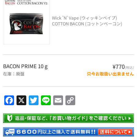
Wick 'N' Vape (ウィッキンベイプ)
COTTON BACON (コットンベーコン)
BACON PRIME 10 g
¥770
(税込)
在庫：廃盤
只今お取扱い出来ません
F
X
T
Li
E
C
a
w
n
m
o
c
itt
e
ai
p
e
er
l
y