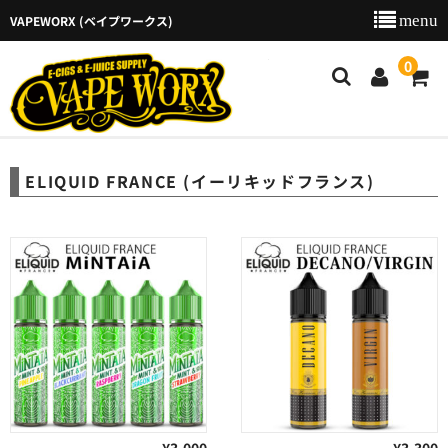
VAPEWORX (ベイプワークス)
VAPEW
0
新着商品
ELIQUID FRANCE (イーリキッドフランス)
商品カテゴリー
ご利用ガイド
特定商取引法に基づく表示
店舗のご案内
お問い合わせ
カート