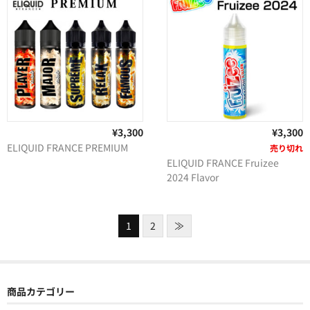
¥3,300
¥3,300
ELIQUID FRANCE PREMIUM
売り切れ
ELIQUID FRANCE Fruizee
2024 Flavor
1
2
≫
商品カテゴリー