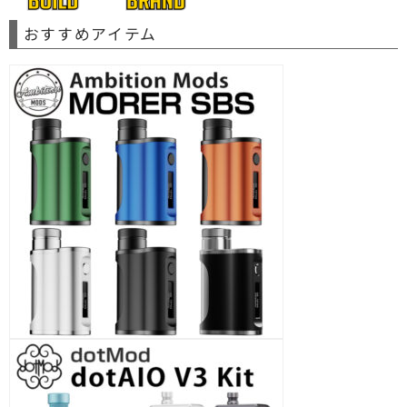
おすすめアイテム
ArcanaMods DripTip Mouthpiece CONICAL -
MUTED / MUTED+ RTA
ArcanaMods Ring Aluminium - MUTED /
MUTED+ RTA
ArcanaMods Base - MUTED / MUTED+ RTA
ArcanaMods Ring Aluminium - MUTED /
MUTED+ RTA