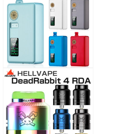
ArcanaMods DripTip Mouthpiece CONICAL -
MUTED / MUTED+ RTA
ArcanaMods Nano Kit - MUTED / MUTED+ RTA
ArcanaMods Glasstank Kit - MUTED / MUTED+
RTA
ArcanaMods AFC-Ring (23mm/24mm) -
MUTED RTA
ArcanaMods Pure TopCap - MUTED / MUTED+