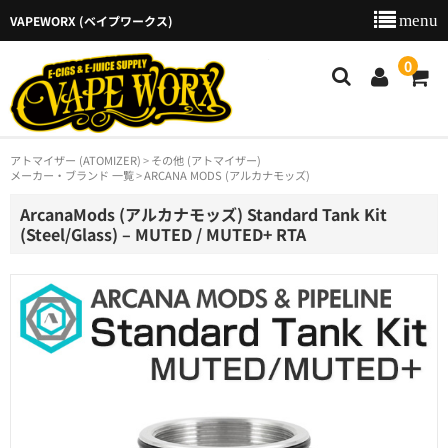
VAPEWORX (ベイプワークス)
VAPEW
0
アトマイザー (ATOMIZER)
その他 (アトマイザー)
新着商品
メーカー・ブランド 一覧
ARCANA MODS (アルカナモッズ)
商品カテゴリー
ArcanaMods (アルカナモッズ) Standard Tank Kit
(Steel/Glass) – MUTED / MUTED+ RTA
ご利用ガイド
特定商取引法に基づく表示
店舗のご案内
お問い合わせ
カート