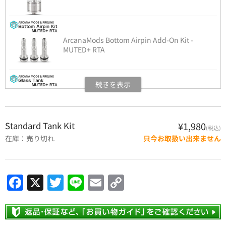
ArcanaMods Bottom Airpin Add-On Kit -
MUTED+ RTA
ArcanaMods Glass Tank - MUTED+ RTA
Standard Tank Kit
¥1,980
(税込)
在庫：売り切れ
只今お取扱い出来ません
ArcanaMods Stepless Plate - MUTED+ RTA
F
X
T
Li
E
C
a
w
n
m
o
ArcanaMods Base - MUTED / MUTED+ RTA
c
itt
e
ai
p