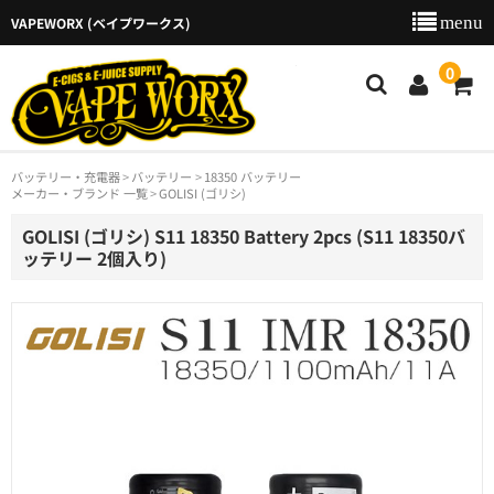
VAPEWORX (ベイプワークス)
VAPEW
0
バッテリー・充電器
バッテリー
18350 バッテリー
新着商品
メーカー・ブランド 一覧
GOLISI (ゴリシ)
商品カテゴリー
GOLISI (ゴリシ) S11 18350 Battery 2pcs (S11 18350バ
ッテリー 2個入り)
ご利用ガイド
特定商取引法に基づく表示
店舗のご案内
お問い合わせ
カート