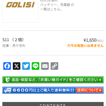
バッテリー、充電器 の
一覧はこちら。
S11 （２個）
¥1,650
(税込)
在庫：売り切れ
只今お取扱い出来ません
F
X
T
Li
E
C
a
w
n
m
o
c
itt
e
ai
p
e
er
l
y
b
Li
o
n
CONTENTS