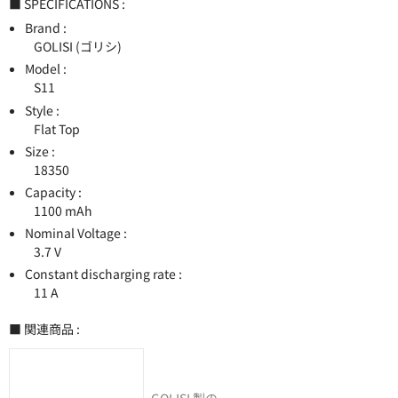
■ SPECIFICATIONS :
Brand :
GOLISI (ゴリシ)
Model :
S11
Style :
Flat Top
Size :
18350
Capacity :
1100 mAh
Nominal Voltage :
3.7 V
Constant discharging rate :
11 A
■ 関連商品 :
GOLISI 製の