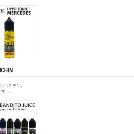
UCHIN
の マンゴスチン。
です。。