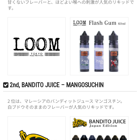
甘くないフレーバーと、ほどよい喉への刺激が人気のリキッドで
卸販売
す。
2nd, BANDITO JUICE – MANGOSUCHIN
2 位は、マレーシアのバンディットジュース マンゴスチン。
白ブドウそのままのフレーバーが人気のリキッドです。