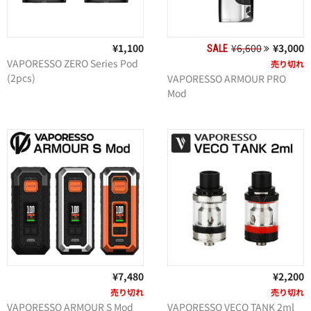
¥1,100
¥6,600
¥3,000
SALE
VAPORESSO ZERO Series Pod
売り切れ
(2pcs)
VAPORESSO ARMOUR PRO
Mod
¥7,480
¥2,200
売り切れ
売り切れ
VAPORESSO ARMOUR S Mod
VAPORESSO VECO TANK 2ml