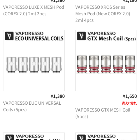
¥1,380
¥2,180
卸販売
VAPORESSO LUXE X MESH Pod
VAPORESSO XROS Series
(COREX 2.0) 2ml 2pcs
Mesh Pod (New COREX 2.0)
2ml 4pcs
¥1,380
¥1,650
VAPORESSO EUC UNIVERSAL
売り切れ
Coils (5pcs)
VAPORESSO GTX MESH Coil
(5pcs)